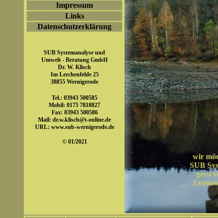
Impressum
Links
Datenschutzerklärung
SUB Systemanalyse und
Umwelt - Beratung GmbH
Dr. W. Klisch
Im Lerchenfelde 25
38855 Wernigerode
Tel.: 03943 500585
Mobil: 0175 7818827
Fax: 03943 500586
Mail:
dr.w.klisch@t-online.de
URL:
www.sub-wernigerode.de
© 01/2021
wir möc
SUB Sys
gern v
Leistun