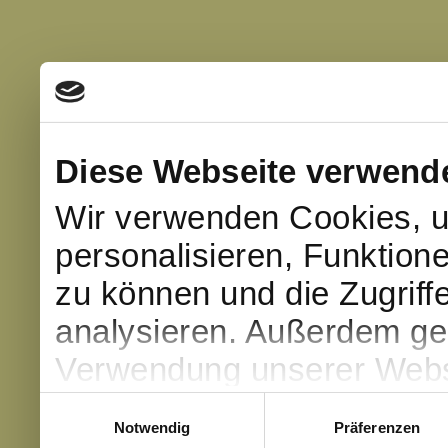
Diese Webseite verwend
Wir verwenden Cookies, u
personalisieren, Funktion
zu können und die Zugriff
analysieren. Außerdem geb
Verwendung unserer Websi
soziale Medien, Werbung 
Einwilligungsauswahl
Notwendig
Präferenzen
Partner führen diese Info