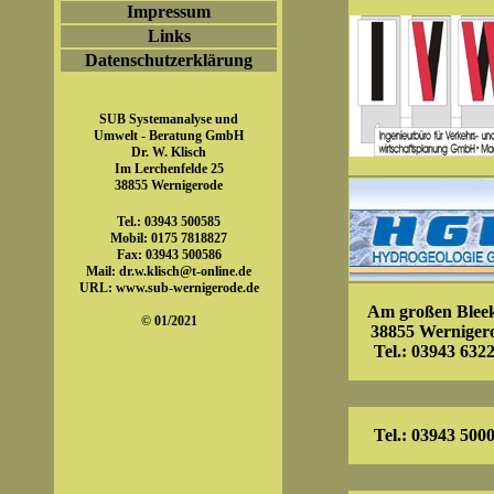
Impressum
Links
Datenschutzerklärung
SUB Systemanalyse und
Umwelt - Beratung GmbH
Dr. W. Klisch
Im Lerchenfelde 25
38855 Wernigerode
Tel.: 03943 500585
Mobil: 0175 7818827
Fax: 03943 500586
Mail:
dr.w.klisch@t-online.de
URL:
www.sub-wernigerode.de
Am großen Bleek
© 01/2021
38855 Werniger
Tel.: 03943 632
Tel.: 03943 500