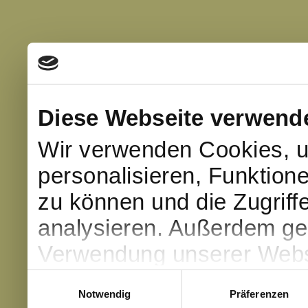
Diese Webseite verwend
Wir verwenden Cookies, u
personalisieren, Funktion
zu können und die Zugriff
analysieren. Außerdem geb
Verwendung unserer Websi
soziale Medien, Werbung 
Einwilligungsauswahl
Notwendig
Präferenzen
Partner führen diese Info