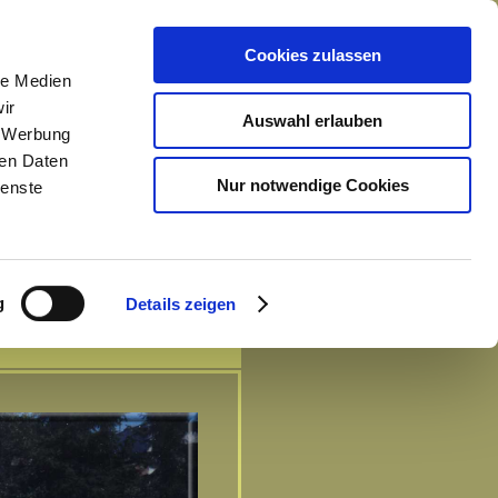
Cookies zulassen
le Medien
ir
Auswahl erlauben
, Werbung
ren Daten
Nur notwendige Cookies
ienste
g
Details zeigen
Referenzen
Ausstattung