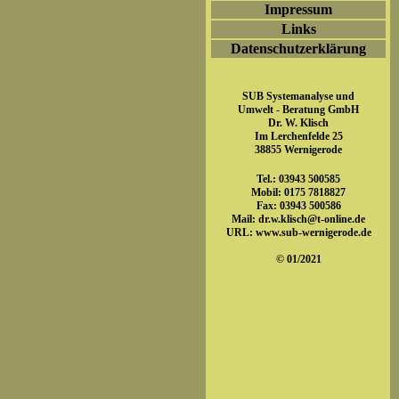
Impressum
Links
Datenschutzerklärung
SUB Systemanalyse und
Umwelt - Beratung GmbH
Dr. W. Klisch
Im Lerchenfelde 25
38855 Wernigerode
Tel.: 03943 500585
Mobil: 0175 7818827
Fax: 03943 500586
Mail:
dr.w.klisch@t-online.de
URL:
www.sub-wernigerode.de
© 01/2021