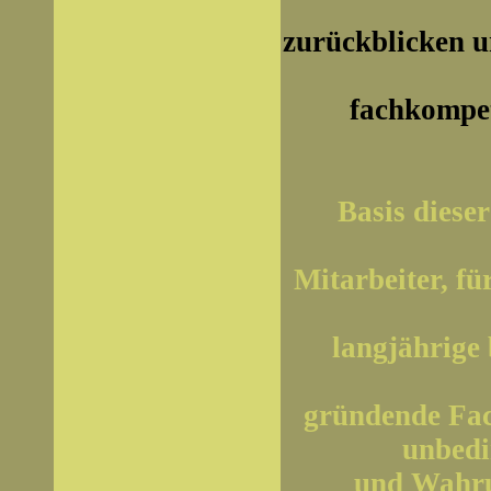
zurückblicken u
fachkompet
Basis diese
Mitarbeiter, fü
langjährige 
gründende Fac
unbedi
und Wahru