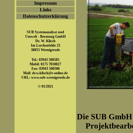
Impressum
Links
Datenschutzerklärung
SUB Systemanalyse und
Umwelt - Beratung GmbH
Dr. W. Klisch
Im Lerchenfelde 25
38855 Wernigerode
Tel.: 03943 500585
Mobil: 0175 7818827
Fax: 03943 500586
Mail:
dr.w.klisch@t-online.de
URL:
www.sub-wernigerode.de
© 01/2021
Die SUB GmbH ka
Projektbearb