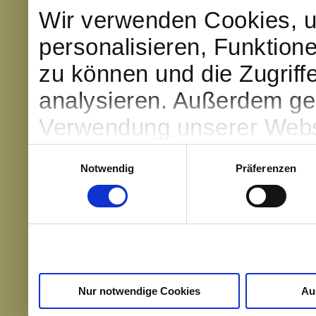
Wir verwenden Cookies, u
personalisieren, Funktion
zu können und die Zugriff
analysieren. Außerdem geb
Verwendung unserer Websi
soziale Medien, Werbung 
Einwilligungsauswahl
Notwendig
Präferenzen
Partner führen diese Info
weiteren Daten zusammen, 
haben oder die sie im Ra
gesammelt haben.
Nur notwendige Cookies
Au