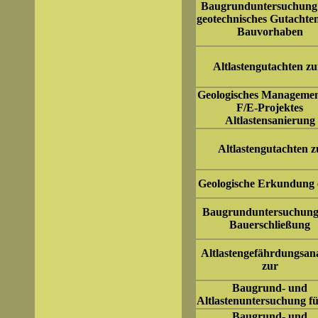
Baugrunduntersuchung
geotechnisches Gutachte
Bauvorhaben
Altlastengutachten z
Geologisches Managemen
F/E-Projektes
Altlastensanierung
Altlastengutachten z
Geologische Erkundung 
Baugrunduntersuchung
Bauerschließung
Altlastengefährdungsan
zur
Baugrund- und
Altlastenuntersuchung fü
Baugrund- und